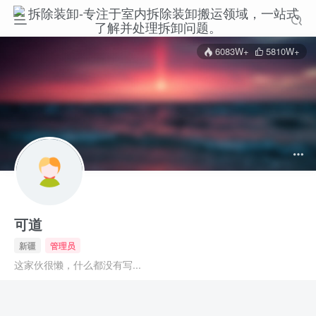
6083W+
5810W+
可道
新疆
管理员
这家伙很懒，什么都没有写...