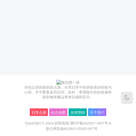
本站记录拆除装卸点滴，分享日常中的拆除装卸经验与
心得。并不断复盘和总结。此外，希望能为您的装修拆
除和物资搬运带来灵感和启示。
日常点滴
站点地图
友情赞助
关于我们
Copyright © 2024·
拆除装卸
·
冀ICP备2023011637号-6
新公网安备65280102000167号